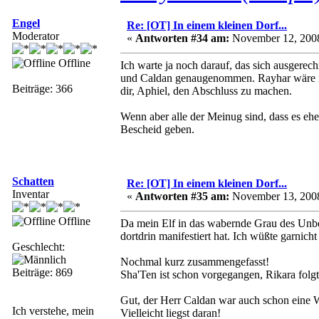
Engel
Re: [OT] In einem kleinen Dorf...
Moderator
«
Antworten #34 am:
November 12, 2008
Offline
Ich warte ja noch darauf, das sich ausgerec
und Caldan genaugenommen. Rayhar wäre in
Beiträge: 366
dir, Aphiel, den Abschluss zu machen.
Wenn aber alle der Meinug sind, dass es ehe
Bescheid geben.
Schatten
Re: [OT] In einem kleinen Dorf...
Inventar
«
Antworten #35 am:
November 13, 2008
Offline
Da mein Elf in das wabernde Grau des Unbe
dortdrin manifestiert hat. Ich wüßte garnicht
Geschlecht:
Nochmal kurz zusammengefasst!
Beiträge: 869
Sha'Ten ist schon vorgegangen, Rikara folg
Gut, der Herr Caldan war auch schon eine W
Ich verstehe, mein
Vielleicht liegst daran!