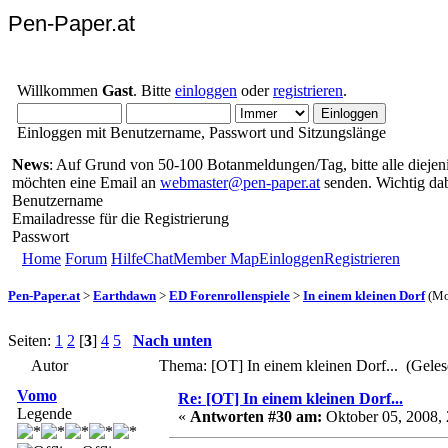
Pen-Paper.at
Willkommen
Gast
. Bitte
einloggen
oder
registrieren
.
Einloggen mit Benutzername, Passwort und Sitzungslänge
News
: Auf Grund von 50-100 Botanmeldungen/Tag, bitte alle diejenig
möchten eine Email an
webmaster@pen-paper.at
senden. Wichtig da
Benutzername
Emailadresse für die Registrierung
Passwort
Home
Forum
Hilfe
Chat
Member Map
Einloggen
Registrieren
Pen-Paper.at
>
Earthdawn
>
ED Forenrollenspiele
>
In einem kleinen Dorf
(Mo
Seiten:
1
2
[
3
]
4
5
Nach unten
Autor
Thema: [OT] In einem kleinen Dorf... (Gele
Vomo
Re: [OT] In einem kleinen Dorf...
Legende
«
Antworten #30 am:
Oktober 05, 2008, 