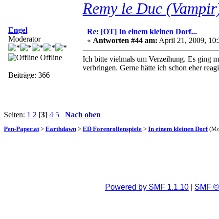
Remy le Duc (Vampir
Engel
Re: [OT] In einem kleinen Dorf...
Moderator
«
Antworten #44 am:
April 21, 2009, 10:
Offline
Ich bitte vielmals um Verzeihung. Es ging mi
verbringen. Gerne hätte ich schon eher reagi
Beiträge: 366
Seiten:
1
2
[
3
]
4
5
Nach oben
Pen-Paper.at
>
Earthdawn
>
ED Forenrollenspiele
>
In einem kleinen Dorf
(Mo
Powered by SMF 1.1.10
|
SMF © 