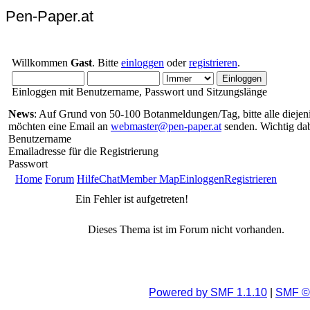
Pen-Paper.at
Willkommen
Gast
. Bitte
einloggen
oder
registrieren
.
Einloggen mit Benutzername, Passwort und Sitzungslänge
News
: Auf Grund von 50-100 Botanmeldungen/Tag, bitte alle diejenig
möchten eine Email an
webmaster@pen-paper.at
senden. Wichtig da
Benutzername
Emailadresse für die Registrierung
Passwort
Home
Forum
Hilfe
Chat
Member Map
Einloggen
Registrieren
Ein Fehler ist aufgetreten!
Dieses Thema ist im Forum nicht vorhanden.
Powered by SMF 1.1.10
|
SMF © 