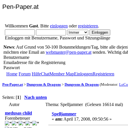
Pen-Paper.at
Willkommen
Gast
. Bitte
einloggen
oder
registrieren
.
Einloggen mit Benutzername, Passwort und Sitzungslänge
News
: Auf Grund von 50-100 Botanmeldungen/Tag, bitte alle diejenig
möchten eine Email an
webmaster@pen-paper.at
senden. Wichtig da
Benutzername
Emailadresse für die Registrierung
Passwort
Home
Forum
Hilfe
Chat
Member Map
Einloggen
Registrieren
Pen-Paper.at
>
Dungeons & Dragons
>
Dungeons & Dragons
(Moderator:
LoCo
Seiten: [
1
]
Nach unten
Autor
Thema: Spelljammer (Gelesen 16614 mal)
medusas child
Spelljammer
Forenbetreuer
«
am:
April 17, 2008, 09:50:56 »