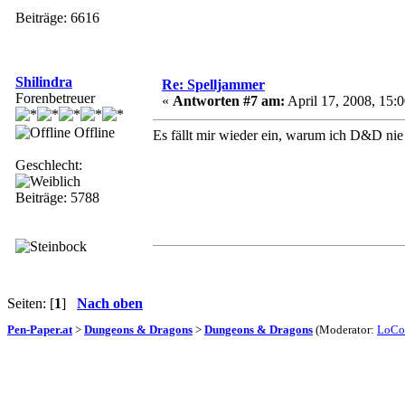
Beiträge: 6616
Shilindra
Re: Spelljammer
Forenbetreuer
«
Antworten #7 am:
April 17, 2008, 15:0
Offline
Es fällt mir wieder ein, warum ich D&D nie a
Geschlecht:
Beiträge: 5788
Seiten: [
1
]
Nach oben
Pen-Paper.at
>
Dungeons & Dragons
>
Dungeons & Dragons
(Moderator:
LoCo