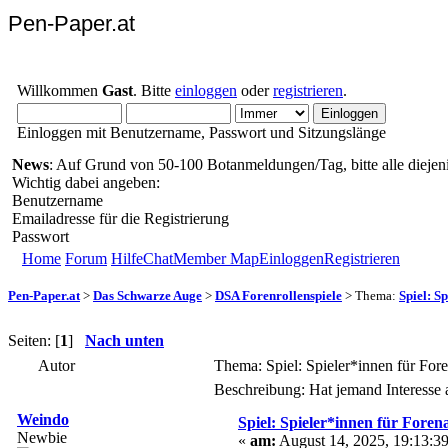
Pen-Paper.at
Willkommen
Gast
. Bitte
einloggen
oder
registrieren
.
Einloggen mit Benutzername, Passwort und Sitzungslänge
News
: Auf Grund von 50-100 Botanmeldungen/Tag, bitte alle diejeni
Wichtig dabei angeben:
Benutzername
Emailadresse für die Registrierung
Passwort
Home
Forum
Hilfe
Chat
Member Map
Einloggen
Registrieren
Pen-Paper.at
>
Das Schwarze Auge
>
DSA Forenrollenspiele
> Thema:
Spiel: S
Seiten: [
1
]
Nach unten
Autor
Thema: Spiel: Spieler*innen für For
Beschreibung: Hat jemand Interesse
Weindo
Spiel: Spieler*innen für Foren
Newbie
«
am:
August 14, 2025, 19:13:39