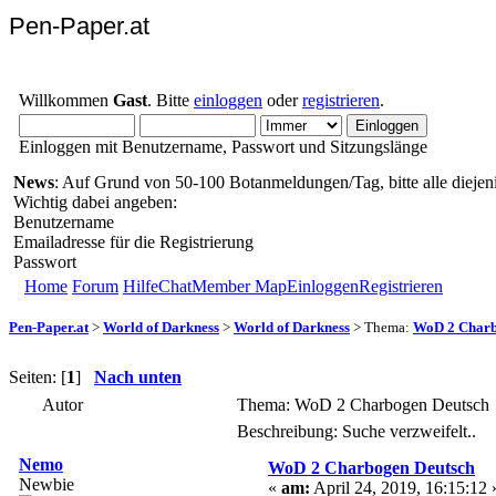
Pen-Paper.at
Willkommen
Gast
. Bitte
einloggen
oder
registrieren
.
Einloggen mit Benutzername, Passwort und Sitzungslänge
News
: Auf Grund von 50-100 Botanmeldungen/Tag, bitte alle diejeni
Wichtig dabei angeben:
Benutzername
Emailadresse für die Registrierung
Passwort
Home
Forum
Hilfe
Chat
Member Map
Einloggen
Registrieren
Pen-Paper.at
>
World of Darkness
>
World of Darkness
> Thema:
WoD 2 Charb
Seiten: [
1
]
Nach unten
Autor
Thema: WoD 2 Charbogen Deutsch 
Beschreibung: Suche verzweifelt..
Nemo
WoD 2 Charbogen Deutsch
Newbie
«
am:
April 24, 2019, 16:15:12 