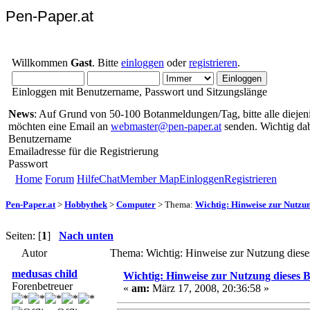
Pen-Paper.at
Willkommen
Gast
. Bitte
einloggen
oder
registrieren
.
Einloggen mit Benutzername, Passwort und Sitzungslänge
News
: Auf Grund von 50-100 Botanmeldungen/Tag, bitte alle diejenig
möchten eine Email an
webmaster@pen-paper.at
senden. Wichtig da
Benutzername
Emailadresse für die Registrierung
Passwort
Home
Forum
Hilfe
Chat
Member Map
Einloggen
Registrieren
Pen-Paper.at
>
Hobbythek
>
Computer
> Thema:
Wichtig: Hinweise zur Nutzu
Seiten: [
1
]
Nach unten
Autor
Thema: Wichtig: Hinweise zur Nutzung dies
medusas child
Wichtig: Hinweise zur Nutzung dieses 
Forenbetreuer
«
am:
März 17, 2008, 20:36:58 »