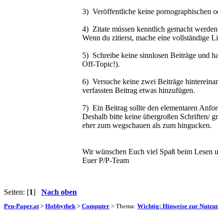
3) Veröffentliche keine pornographischen o
4) Zitate müssen kenntlich gemacht werden.
Wenn du zitierst, mache eine vollständige L
5) Schreibe keine sinnlosen Beiträge und h
Off-Topic!).
6) Versuche keine zwei Beiträge hintereina
verfassten Beitrag etwas hinzufügen.
7) Ein Beitrag sollte den elementaren Anfo
Deshalb bitte keine übergroßen Schriften/ gr
eher zum wegschauen als zum hingucken.
Wir wünschen Euch viel Spaß beim Lesen 
Euer P/P-Team
Seiten: [
1
]
Nach oben
Pen-Paper.at
>
Hobbythek
>
Computer
> Thema:
Wichtig: Hinweise zur Nutzu