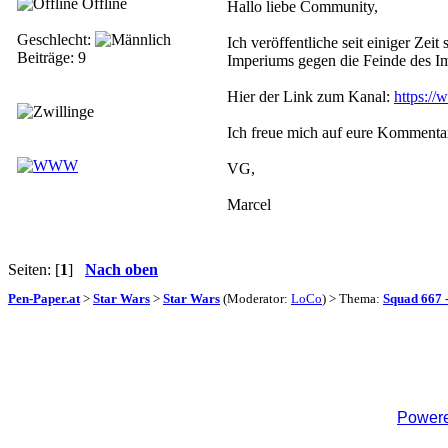
Offline
Hallo liebe Community,
Geschlecht:
Ich veröffentliche seit einiger Ze
Beiträge: 9
Imperiums gegen die Feinde des Im
Hier der Link zum Kanal:
https:/
Ich freue mich auf eure Kommentar
VG,
Marcel
Seiten: [
1
]
Nach oben
Pen-Paper.at
>
Star Wars
>
Star Wars
(Moderator:
LoCo
) > Thema:
Squad 667 
Powere