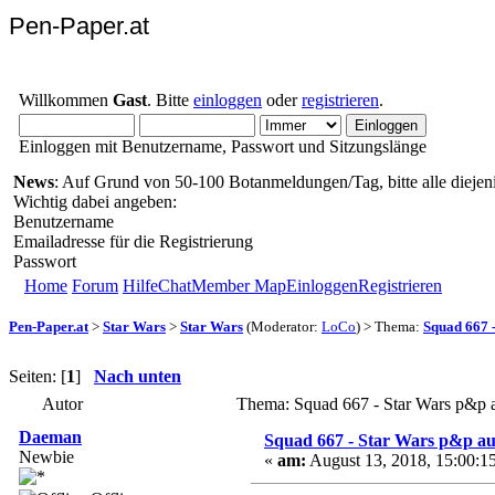
Pen-Paper.at
Willkommen
Gast
. Bitte
einloggen
oder
registrieren
.
Einloggen mit Benutzername, Passwort und Sitzungslänge
News
: Auf Grund von 50-100 Botanmeldungen/Tag, bitte alle diejeni
Wichtig dabei angeben:
Benutzername
Emailadresse für die Registrierung
Passwort
Home
Forum
Hilfe
Chat
Member Map
Einloggen
Registrieren
Pen-Paper.at
>
Star Wars
>
Star Wars
(Moderator:
LoCo
) > Thema:
Squad 667 
Seiten: [
1
]
Nach unten
Autor
Thema: Squad 667 - Star Wars p&p 
Daeman
Squad 667 - Star Wars p&p au
Newbie
«
am:
August 13, 2018, 15:00:1