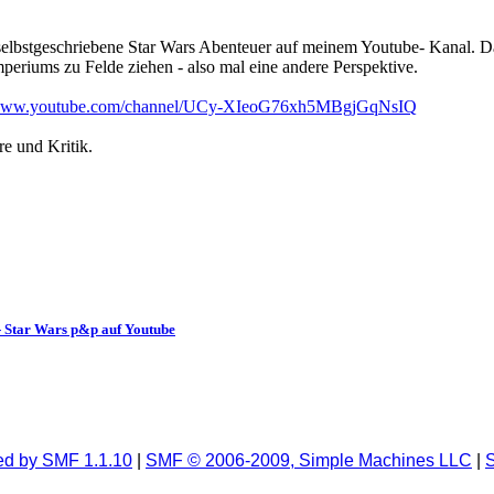
it selbstgeschriebene Star Wars Abenteuer auf meinem Youtube- Kanal. 
periums zu Felde ziehen - also mal eine andere Perspektive.
/www.youtube.com/channel/UCy-XIeoG76xh5MBgjGqNsIQ
e und Kritik.
- Star Wars p&p auf Youtube
d by SMF 1.1.10
|
SMF © 2006-2009, Simple Machines LLC
|