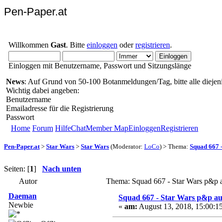
Pen-Paper.at
Willkommen
Gast
. Bitte
einloggen
oder
registrieren
.
Einloggen mit Benutzername, Passwort und Sitzungslänge
News
: Auf Grund von 50-100 Botanmeldungen/Tag, bitte alle diejeni
Wichtig dabei angeben:
Benutzername
Emailadresse für die Registrierung
Passwort
Home
Forum
Hilfe
Chat
Member Map
Einloggen
Registrieren
Pen-Paper.at
>
Star Wars
>
Star Wars
(Moderator:
LoCo
) > Thema:
Squad 667 
Seiten: [
1
]
Nach unten
Autor
Thema: Squad 667 - Star Wars p&p 
Daeman
Squad 667 - Star Wars p&p au
Newbie
«
am:
August 13, 2018, 15:00:1