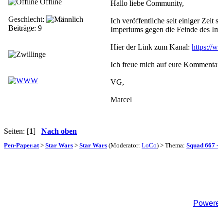
Offline
Hallo liebe Community,
Geschlecht:
Ich veröffentliche seit einiger Ze
Beiträge: 9
Imperiums gegen die Feinde des Im
Hier der Link zum Kanal:
https:/
Ich freue mich auf eure Kommentar
VG,
Marcel
Seiten: [
1
]
Nach oben
Pen-Paper.at
>
Star Wars
>
Star Wars
(Moderator:
LoCo
) > Thema:
Squad 667 
Powere