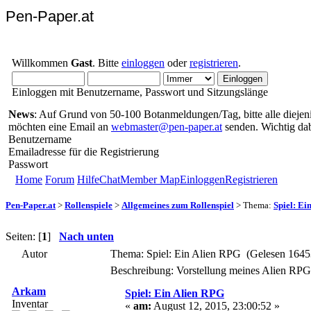
Pen-Paper.at
Willkommen
Gast
. Bitte
einloggen
oder
registrieren
.
Einloggen mit Benutzername, Passwort und Sitzungslänge
News
: Auf Grund von 50-100 Botanmeldungen/Tag, bitte alle diejenig
möchten eine Email an
webmaster@pen-paper.at
senden. Wichtig da
Benutzername
Emailadresse für die Registrierung
Passwort
Home
Forum
Hilfe
Chat
Member Map
Einloggen
Registrieren
Pen-Paper.at
>
Rollenspiele
>
Allgemeines zum Rollenspiel
> Thema:
Spiel: Ei
Seiten: [
1
]
Nach unten
Autor
Thema: Spiel: Ein Alien RPG (Gelesen 1645
Beschreibung: Vorstellung meines Alien RPGs
Arkam
Spiel: Ein Alien RPG
Inventar
«
am:
August 12, 2015, 23:00:52 »