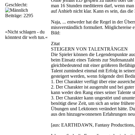
Ohne jemals ED gespielt zu haben oder die
Geschlecht:
man 16 Stunden meditieren darf, wenn man da
auf Anhieb nicht klar. Kann es sein, das di
Beiträge: 2295
Naja, ... entweder hat die Regel in der Über
missverständlich formuliert. Möglichereise e
»Nicht schlagen - du
Bild:
könntest dir weh tun.«
Zitat
STEIGERN VON TALENTRÄNGEN
Die Spieler können die Legendenpunkte auch
beim Einsatz eines Talents zur Stufenanzahl 
gleichbedeutend mit einer größeren Befähig
Talent zumindest einmal mit Erfolg in sein
gesteigert werden, wenn folgende drei Bedin
1. Der Charakter verfügt über eine ausrei
2. Der Charakter ist ausgeruht und bei gute
kann weder den Rang eines seiner Talente st
3. Der Charakter kann ungestört und ununt
benötigt diese Zeit, um sich an seine früher
Übungen und Lektionen verändert hätte. Dur
aus den hinzugewonnenen Erfahrungen neues
[aus: EARTHDAWN, Fantasy Productions, 