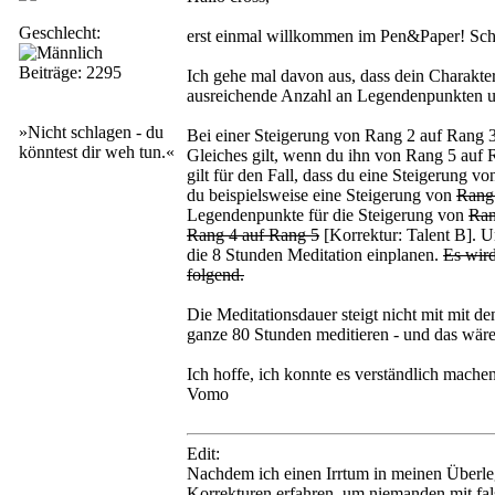
Geschlecht:
erst einmal willkommen im Pen&Paper! Sch
Beiträge: 2295
Ich gehe mal davon aus, dass dein Charakter 
ausreichende Anzahl an Legendenpunkten u
»Nicht schlagen - du
Bei einer Steigerung von Rang 2 auf Rang 3
könntest dir weh tun.«
Gleiches gilt, wenn du ihn von Rang 5 auf 
gilt für den Fall, dass du eine Steigerung 
du beispielsweise eine Steigerung von
Rang
Legendenpunkte für die Steigerung von
Ran
Rang 4 auf Rang 5
[Korrektur: Talent B]. 
die 8 Stunden Meditation einplanen.
Es wird
folgend.
Die Meditationsdauer steigt nicht mit mit d
ganze 80 Stunden meditieren - und das wär
Ich hoffe, ich konnte es verständlich mache
Vomo
Edit:
Nachdem ich einen Irrtum in meinen Überleg
Korrekturen erfahren, um niemanden mit fals