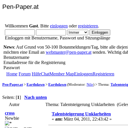
Pen-Paper.at
Willkommen
Gast
. Bitte
einloggen
oder
registrieren
.
Einloggen mit Benutzername, Passwort und Sitzungslänge
News
: Auf Grund von 50-100 Botanmeldungen/Tag, bitte alle diejenig
möchten eine Email an
webmaster@pen-paper.at
senden. Wichtig da
Benutzername
Emailadresse für die Registrierung
Passwort
Home
Forum
Hilfe
Chat
Member Map
Einloggen
Registrieren
Pen-Paper.at
>
Earthdawn
>
Earthdawn
(Moderator:
Nile
) > Thema:
Talentstei
Seiten: [
1
]
Nach unten
Autor
Thema: Talentsteigerung Unklarheiten (Gele
cross
Talentsteigerung Unklarheiten
Newbie
«
am:
März 04, 2011, 22:43:42 »