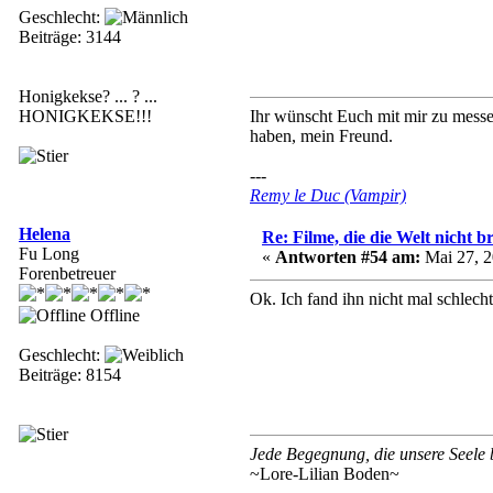
Geschlecht:
Beiträge: 3144
Honigkekse? ... ? ...
HONIGKEKSE!!!
Ihr wünscht Euch mit mir zu messen
haben, mein Freund.
---
Remy le Duc (Vampir)
Helena
Re: Filme, die die Welt nicht b
Fu Long
«
Antworten #54 am:
Mai 27, 2
Forenbetreuer
Ok. Ich fand ihn nicht mal schlech
Offline
Geschlecht:
Beiträge: 8154
Jede Begegnung, die unsere Seele be
~Lore-Lilian Boden~