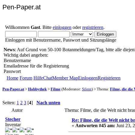
Pen-Paper.at
Willkommen
Gast
. Bitte
einloggen
oder
registrieren
.
Einloggen mit Benutzername, Passwort und Sitzungslänge
News
: Auf Grund von 50-100 Botanmeldungen/Tag, bitte alle diejeni
Wichtig dabei angeben:
Benutzername
Emailadresse für die Registrierung
Passwort
Home
Forum
Hilfe
Chat
Member Map
Einloggen
Registrieren
Pen-Paper.at
>
Hobbythek
>
Filme
(Moderator:
Silent
) > Thema:
Filme, die die
Seiten:
1
2
3
[
4
]
Nach unten
Autor
Thema: Filme, die die Welt nicht br
Stecher
Re: Filme, die die Welt nicht b
Inventar
«
Antworten #45 am:
Juni 23, 