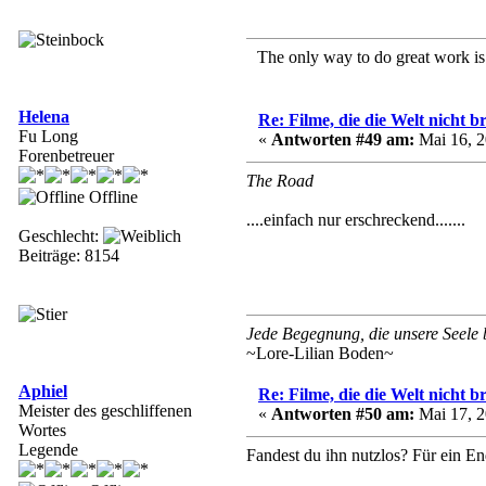
The only way to do great work is t
Helena
Re: Filme, die die Welt nicht b
Fu Long
«
Antworten #49 am:
Mai 16, 2
Forenbetreuer
The Road
Offline
....einfach nur erschreckend.......
Geschlecht:
Beiträge: 8154
Jede Begegnung, die unsere Seele be
~Lore-Lilian Boden~
Aphiel
Re: Filme, die die Welt nicht b
Meister des geschliffenen
«
Antworten #50 am:
Mai 17, 2
Wortes
Legende
Fandest du ihn nutzlos? Für ein End