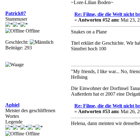
~Lore-Lilian Boden~
Patrick07
Re: Filme, die die Welt nicht b
Stammuser
«
Antworten #52 am:
Mai 23, 2
Offline
Snakes on a Plane
Geschlecht:
Titel erklärt die Geschichte. Wir h
Beiträge: 293
Sinnfrei hoch 100
"My friends, I like war... No, friend
Hellsing
Die Einwohner der Dorfinsel Tanar 
Außerdem hat er 2007 eine Delgat
Aphiel
Re: Filme, die die Welt nicht b
Meister des geschliffenen
«
Antworten #53 am:
Mai 26, 2
Wortes
Legende
Helena, dann meinten wir denselbe
Offline