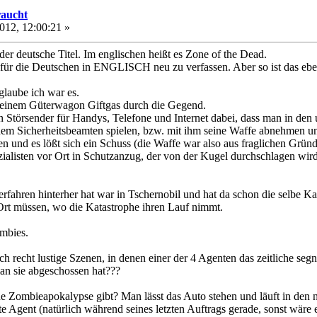
raucht
012, 12:00:21 »
der deutsche Titel. Im englischen heißt es Zone of the Dead.
l für die Deutschen in ENGLISCH neu zu verfassen. Aber so ist das ebe
glaube ich war es.
f einem Güterwagon Giftgas durch die Gegend.
n Störsender für Handys, Telefone und Internet dabei, dass man in den
inem Sicherheitsbeamten spielen, bzw. mit ihm seine Waffe abnehmen un
 und es lößt sich ein Schuss (die Waffe war also aus fraglichen Gründe
pezialisten vor Ort in Schutzanzug, der von der Kugel durchschlagen wir
r erfahren hinterher hat war in Tschernobil und hat da schon die selbe 
 Ort müssen, wo die Katastrophe ihren Lauf nimmt.
mbies.
 recht lustige Szenen, in denen einer der 4 Agenten das zeitliche segn
n sie abgeschossen hat???
 Zombieapokalypse gibt? Man lässt das Auto stehen und läuft in den nä
 Agent (natürlich während seines letzten Auftrags gerade, sonst wäre es