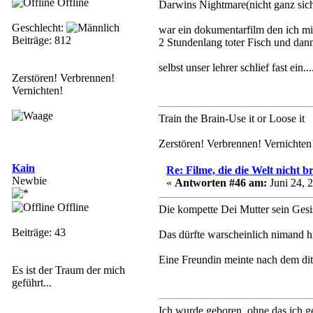
Offline
Darwins Nightmare(nicht ganz sich
Geschlecht:
war ein dokumentarfilm den ich mir
Beiträge: 812
2 Stundenlang toter Fisch und dann
selbst unser lehrer schlief fast ein...
Zerstören! Verbrennen!
Vernichten!
Train the Brain-Use it or Loose it
Zerstören! Verbrennen! Vernichten
Kain
Re: Filme, die die Welt nicht b
Newbie
«
Antworten #46 am:
Juni 24, 
Offline
Die kompette Dei Mutter sein Ges
Beiträge: 43
Das dürfte warscheinlich nimand h
Eine Freundin meinte nach dem dite
Es ist der Traum der mich
geführt...
Ich wurde geboren, ohne das ich g