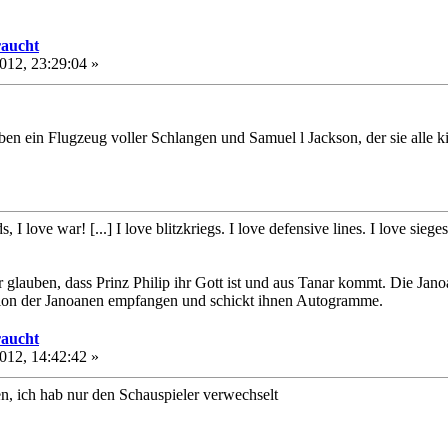
raucht
012, 23:29:04 »
aben ein Flugzeug voller Schlangen und Samuel l Jackson, der sie alle kil
s, I love war! [...] I love blitzkriegs. I love defensive lines. I love sie
glauben, dass Prinz Philip ihr Gott ist und aus Tanar kommt. Die Jano
ion der Janoanen empfangen und schickt ihnen Autogramme.
raucht
012, 14:42:42 »
n, ich hab nur den Schauspieler verwechselt