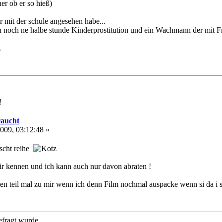
er ob er so hieß)
 mit der schule angesehen habe...
 noch ne halbe stunde Kinderprostitution und ein Wachmann der mit Fro
.
!
raucht
2009, 03:12:48 »
ischt reihe
ir kennen und ich kann auch nur davon abraten !
n teil mal zu mir wenn ich denn Film nochmal auspacke wenn si da i s
efragt wurde.