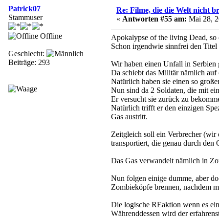
Patrick07
Re: Filme, die die Welt nicht b
Stammuser
«
Antworten #55 am:
Mai 28, 2
Offline
Apokalypse of the living Dead, so 
Schon irgendwie sinnfrei den Tite
Geschlecht:
Beiträge: 293
Wir haben einen Unfall in Serbien 
Da schiebt das Militär nämlich au
Natürlich haben sie einen so große
Nun sind da 2 Soldaten, die mit e
Er versucht sie zurück zu bekommen
Natürlich trifft er den einzigen S
Gas austritt.
Zeitgleich soll ein Verbrecher (wi
transportiert, die genau durch den
Das Gas verwandelt nämlich in Zo
Nun folgen einige dumme, aber doch
Zombieköpfe brennen, nachdem ma
Die logische REaktion wenn es eine
Währenddessen wird der erfahrenste