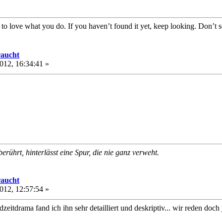
o love what you do. If you haven’t found it yet, keep looking. Don’t set
raucht
012, 16:34:41 »
rührt, hinterlässt eine Spur, die nie ganz verweht.
raucht
012, 12:57:54 »
zeitdrama fand ich ihn sehr detailliert und deskriptiv... wir reden doch