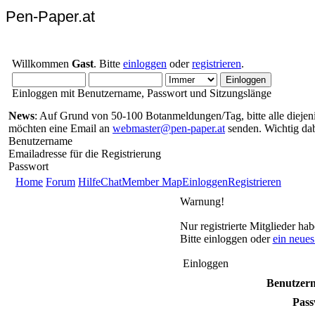
Pen-Paper.at
Willkommen
Gast
. Bitte
einloggen
oder
registrieren
.
Einloggen mit Benutzername, Passwort und Sitzungslänge
News
: Auf Grund von 50-100 Botanmeldungen/Tag, bitte alle diejenig
möchten eine Email an
webmaster@pen-paper.at
senden. Wichtig da
Benutzername
Emailadresse für die Registrierung
Passwort
Home
Forum
Hilfe
Chat
Member Map
Einloggen
Registrieren
Warnung!
Nur registrierte Mitglieder ha
Bitte einloggen oder
ein neue
Einloggen
Benutzer
Pass