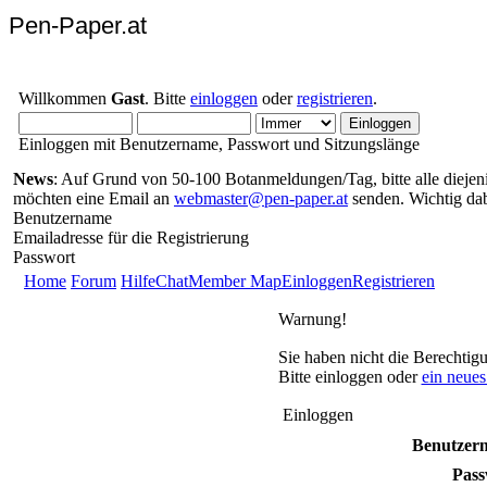
Pen-Paper.at
Willkommen
Gast
. Bitte
einloggen
oder
registrieren
.
Einloggen mit Benutzername, Passwort und Sitzungslänge
News
: Auf Grund von 50-100 Botanmeldungen/Tag, bitte alle diejenig
möchten eine Email an
webmaster@pen-paper.at
senden. Wichtig da
Benutzername
Emailadresse für die Registrierung
Passwort
Home
Forum
Hilfe
Chat
Member Map
Einloggen
Registrieren
Warnung!
Sie haben nicht die Berechtig
Bitte einloggen oder
ein neue
Einloggen
Benutzer
Pass