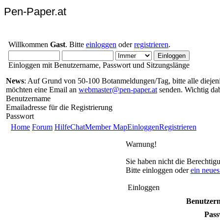
Pen-Paper.at
Willkommen
Gast
. Bitte
einloggen
oder
registrieren
.
Einloggen mit Benutzername, Passwort und Sitzungslänge
News
: Auf Grund von 50-100 Botanmeldungen/Tag, bitte alle diejenig
möchten eine Email an
webmaster@pen-paper.at
senden. Wichtig da
Benutzername
Emailadresse für die Registrierung
Passwort
Home
Forum
Hilfe
Chat
Member Map
Einloggen
Registrieren
Warnung!
Sie haben nicht die Berechtig
Bitte einloggen oder
ein neue
Einloggen
Benutzer
Pass