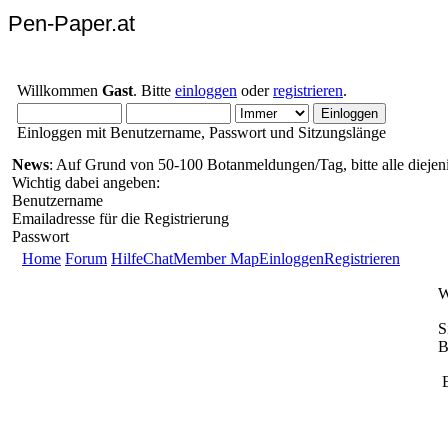
Pen-Paper.at
Willkommen
Gast
. Bitte
einloggen
oder
registrieren
.
Einloggen mit Benutzername, Passwort und Sitzungslänge
News
: Auf Grund von 50-100 Botanmeldungen/Tag, bitte alle diejeni
Wichtig dabei angeben:
Benutzername
Emailadresse für die Registrierung
Passwort
Home
Forum
Hilfe
Chat
Member Map
Einloggen
Registrieren
W
S
B
E